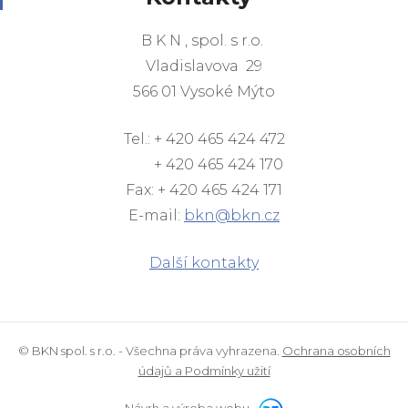
B K N , spol. s r.o.
Vladislavova 29
566 01 Vysoké Mýto
Tel.: + 420 465 424 472
+ 420 465 424 170
Fax: + 420 465 424 171
E-mail:
bkn@bkn.cz
Další kontakty
© BKN spol. s r.o. - Všechna práva vyhrazena.
Ochrana osobních
údajů a Podmínky užití