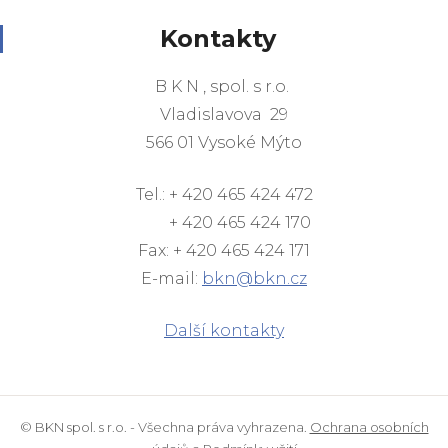
Kontakty
B K N , spol. s r.o.
Vladislavova 29
566 01 Vysoké Mýto
Tel.: + 420 465 424 472
+ 420 465 424 170
Fax: + 420 465 424 171
E-mail:
bkn@bkn.cz
Další kontakty
© BKN spol. s r.o. - Všechna práva vyhrazena.
Ochrana osobních