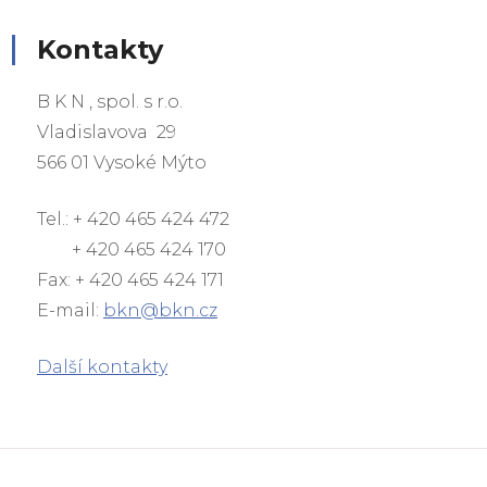
Kontakty
B K N , spol. s r.o.
Vladislavova 29
566 01 Vysoké Mýto
Tel.: + 420 465 424 472
+ 420 465 424 170
Fax: + 420 465 424 171
E-mail:
bkn@bkn.cz
Další kontakty